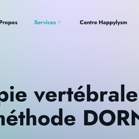
Propos
Services
Centre Happylysm
pie vertébrale
 méthode DOR