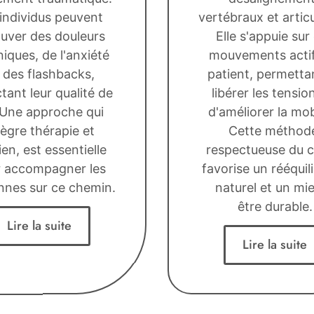
individus peuvent
vertébraux et articu
uver des douleurs
Elle s'appuie sur
iques, de l'anxiété
mouvements acti
 des flashbacks,
patient, permetta
tant leur qualité de
libérer les tensio
 Une approche qui
d'améliorer la mobi
tègre thérapie et
Cette méthod
ien, est essentielle
respectueuse du c
 accompagner les
favorise un rééquil
nnes sur ce chemin.
naturel et un mi
être durable.
Lire la suite
Lire la suite