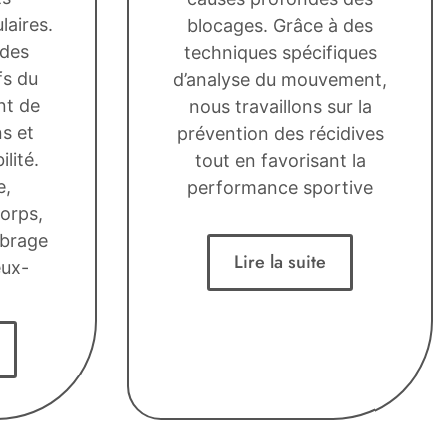
laires.
blocages. Grâce à des
 des
techniques spécifiques
fs du
d’analyse du mouvement,
nt de
nous travaillons sur la
ns et
prévention des récidives
lité.
tout en favorisant la
e,
performance sportive
orps,
ibrage
Lire la suite
eux-