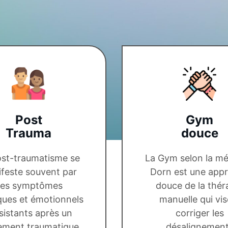
Post
Gym
Trauma
douce
ost-traumatisme se
La Gym selon la m
feste souvent par
Dorn est une app
es symptômes
douce de la thér
ques et émotionnels
manuelle qui vis
sistants après un
corriger les
ment traumatique.
désalignemen