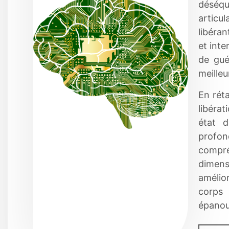
déséqui
articu
libéra
et inte
de gué
meilleu
En réta
libérat
état d
profo
compré
dimens
amélior
corps
épanou