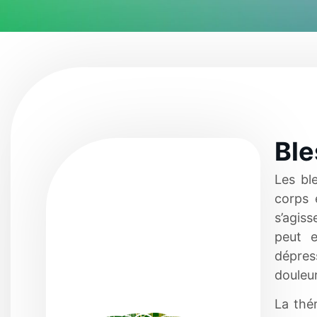
Ble
Les bl
corps 
s’agiss
peut e
dépres
douleur
La thé